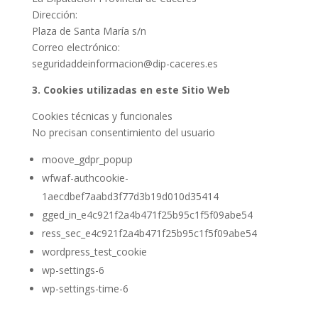
Dirección:
Plaza de Santa María s/n
Correo electrónico:
seguridaddeinformacion@dip-caceres.es
3. Cookies utilizadas en este Sitio Web
Cookies técnicas y funcionales
No precisan consentimiento del usuario
moove_gdpr_popup
wfwaf-authcookie-
1aecdbef7aabd3f77d3b19d010d35414
gged_in_e4c921f2a4b471f25b95c1f5f09abe54
ress_sec_e4c921f2a4b471f25b95c1f5f09abe54
wordpress_test_cookie
wp-settings-6
wp-settings-time-6